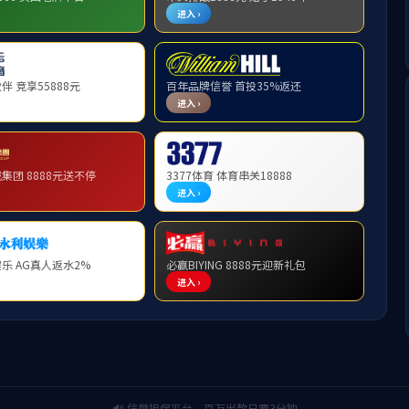
品
屏蔽产品
普通产品
起重产品
冶金产品
智能电机
同步机
、温度一体化实时数据采集，实
支持、一设备一模型定制及
频率达到25.6kHz，采用蜂窝
网关，是智能无线振动温度一体传
适用于工业设备点巡检、故障诊
、温度一体化实时数据采集，实
支持、一设备一模型定制及
。内置锂电池储能，电机运
造出具有高度智能化水平的
精度、宽频响振动采集和分
bee无线技术进行的数据采
能智能诊断分析仪以手提工
。内置锂电池储能，电机运
造出具有高度智能化水平的
采集数据。2.注油模块内置注
障预警与精准维护。智能电
法。能够发现轴承、齿轮箱
接入传感器数量最多可达45
、无线智能诊断仪2台、马蹄形
采集数据。2.注油模块内置注
障预警与精准维护。智能电
机注油。液位到达下限时可提
：智能设备监测模块与智能
泛。
环境良好、用户有本地化部署的
各类配件，可适用于各类复杂工
机注油。液位到达下限时可提
：智能设备监测模块与智能
即发电，无需维护。内置微型
建中发挥着至关重要的作
器 简介：PI-WAS320频响
点巡检的设备上，采集设备
即发电，无需维护。内置微型
建中发挥着至关重要的作