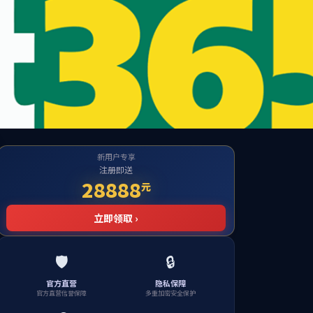
网站首页
EN
诚聘英才
信息公开
分子公司
联系我们