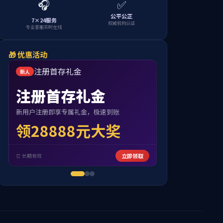
产品
特种电机及驱动系统