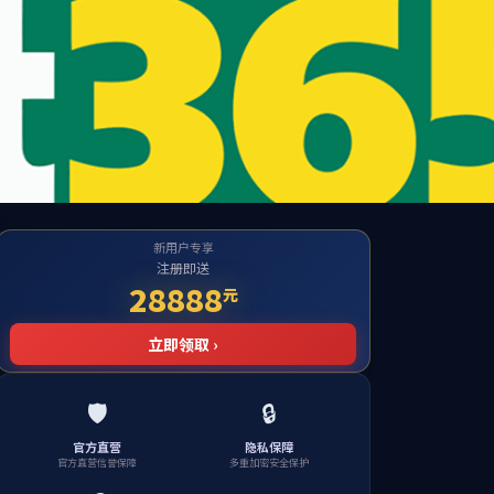
网站首页
EN
诚聘英才
信息公开
分子公司
联系我们